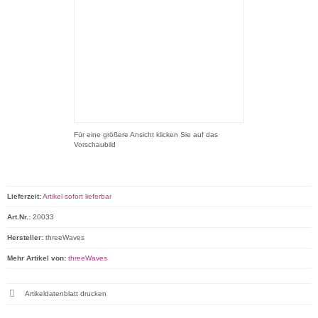
Für eine größere Ansicht klicken Sie auf das
Vorschaubild
Lieferzeit:
Artikel sofort lieferbar
Art.Nr.:
20033
Hersteller:
threeWaves
Mehr Artikel von:
threeWaves
Artikeldatenblatt drucken