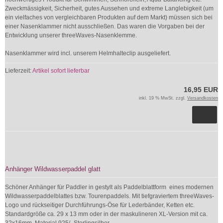
Zweckmässigkeit, Sicherheit, gutes Aussehen und extreme Langlebigkeit (um
ein vielfaches von vergleichbaren Produkten auf dem Markt) müssen sich bei
einer Nasenklammer nicht ausschließen. Das waren die Vorgaben bei der
Entwicklung unserer threeWaves-Nasenklemme.
Nasenklammer wird incl. unserem Helmhalteclip ausgeliefert.
Lieferzeit:
Artikel sofort lieferbar
16,95 EUR
inkl. 19 % MwSt. zzgl.
Versandkosten
Anhänger Wildwasserpaddel glatt
Schöner Anhänger für Paddler in gestylt als Paddelblattform eines modernen
Wildwasserpaddelblattes bzw. Tourenpaddels. Mit tiefgraviertem threeWaves-
Logo und rückseitiger Durchführungs-Öse für Lederbänder, Ketten etc.
Standardgröße ca. 29 x 13 mm oder in der maskulineren XL-Version mit ca.
32x16mm. Material 925/- Sterlingsilber...