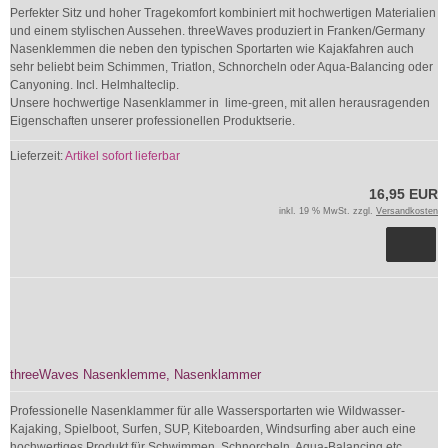
Perfekter Sitz und hoher Tragekomfort kombiniert mit hochwertigen Materialien
und einem stylischen Aussehen. threeWaves produziert in Franken/Germany
Nasenklemmen die neben den typischen Sportarten wie Kajakfahren auch
sehr beliebt beim Schimmen, Triatlon, Schnorcheln oder Aqua-Balancing oder
Canyoning. Incl. Helmhalteclip.
Unsere hochwertige Nasenklammer in lime-green, mit allen herausragenden
Eigenschaften unserer professionellen Produktserie.
Lieferzeit:
Artikel sofort lieferbar
16,95 EUR
inkl. 19 % MwSt. zzgl.
Versandkosten
threeWaves Nasenklemme, Nasenklammer
Professionelle Nasenklammer für alle Wassersportarten wie Wildwasser-
Kajaking, Spielboot, Surfen, SUP, Kiteboarden, Windsurfing aber auch eine
hochwertiges Produkt für Schwimmen, Schnorcheln, Aqua-Balancing etc.