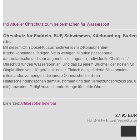
Indivdueller Ohrschutz zum selbermachen für Wassersport
Ohrschutz für Paddeln, SUP, Schwimmen, Kiteboarding, Surfen
etc.
Mit diesem Ohrstöpsel-Kit aus hochwertigem 2-Komponenten-
Knetsilikonmaterial fertigen Sie in wenigen Minuten passgenaue,
dauerelastische und sehr angenehm zu tragende, individuelle Ohstöpsel /
Ohrschutz für den Wassersport an. Und das zu einem Bruchteil der Kosten für
Otoplastiken vom Hörgeräteakustiker. Einfach das gelieferte Silikonmaterial
miteinander vermengen, die innere Ohrmuschel mit ihren
Hinterscheindungszonen damit ausformen und den Vernetzungsprozess (ca. 8
min) abwarten. Fertig! Ausreichende Menge für beide Ohren.
Lieferzeit:
Artikel sofort lieferbar
27,95 EUR
inkl. 19 % MwSt. zzgl.
Versandkosten