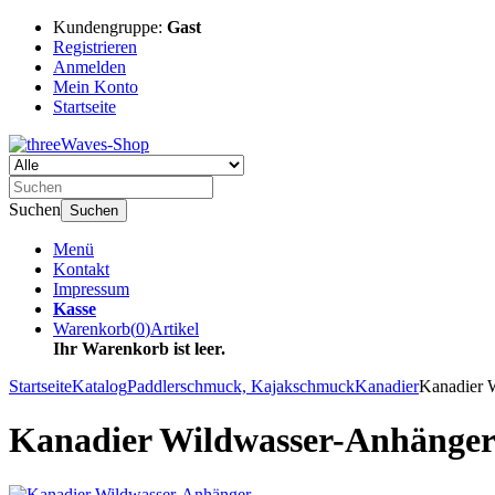
Kundengruppe:
Gast
Registrieren
Anmelden
Mein Konto
Startseite
Suchen
Suchen
Menü
Kontakt
Impressum
Kasse
Warenkorb
(
0
)
Artikel
Ihr Warenkorb ist leer.
Startseite
Katalog
Paddlerschmuck, Kajakschmuck
Kanadier
Kanadier 
Kanadier Wildwasser-Anhänge