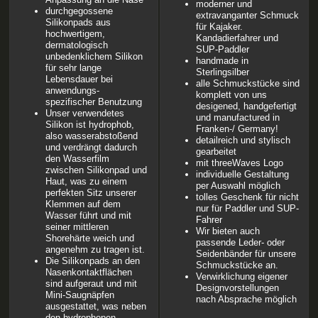
moderner und
durchgegossene
extravanganter Schmuck
Silikonpads aus
für Kajaker.
hochwertigem,
Kandadierfahrer und
dermatologisch
SUP-Paddler
unbedenklichem Silikon
handmade in
für sehr lange
Sterlingsilber
Lebensdauer bei
alle Schmuckstücke sind
anwendungs-
komplett von uns
spezifischer Benutzung
desigened, handgefertigt
Unser verwendetes
und manufactured in
Silikon ist hydrophob,
Franken-/ Germany!
also wasserabstoßend
detailreich und stylisch
und verdrängt dadurch
gearbeitet
den Wasserfilm
mit threeWaves Logo
zwischen Silikonpad und
individuelle Gestaltung
Haut, was zu einem
per Auswahl möglich
perfekten Sitz unserer
tolles Geschenk für nicht
Klemmen auf dem
nur für Paddler und SUP-
Wasser führt und mit
Fahrer
seiner mittleren
Wir bieten auch
Shorehärte weich und
passende Leder- oder
angenehm zu tragen ist.
Seidenbänder für unsere
Die Silikonpads an den
Schmuckstücke an.
Nasenkontaktflächen
Verwirklichung eigener
sind aufgeraut und mit
Designvorstellungen
Mini-Saugnäpfen
nach Absprache möglich
ausgestattet, was neben
den hydrophopen