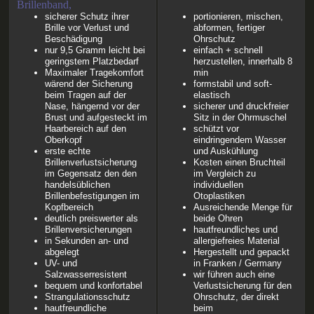
sicherer Schutz ihrer
portionieren, mischen,
Brille vor Verlust und
abformen, fertiger
Beschädigung
Ohrschutz
nur 9,5 Gramm leicht bei
einfach + schnell
geringstem Platzbedarf
herzustellen, innerhalb 8
Maximaler Tragekomfort
min
wärend der Sicherung
formstabil und soft-
beim Tragen auf der
elastisch
Nase, hängernd vor der
sicherer und druckfreier
Brust und aufgesteckt im
Sitz in der Ohrmuschel
Haarbereich auf den
schützt vor
Oberkopf
eindringendem Wasser
erste echte
und Auskühlung
Brillenverlustsicherung
Kosten einen Bruchteil
im Gegensatz den den
im Vergleich zu
handelsüblichen
individuellen
Brillenbefestigungen im
Otoplastiken
Kopfbereich
Ausreichende Menge für
deutlich preiswerter als
beide Ohren
Brillenversicherungen
hautfreundliches und
in Sekunden an- und
allergiefreies Material
abgelegt
Hergestellt und gepackt
UV- und
in Franken / Germany
Salzwasserresistent
wir führen auch eine
bequem und konfortabel
Verlustsicherung für den
Strangulationsschutz
Ohrschutz, der direkt
hautfreundliche
beim