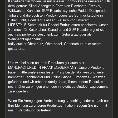
Kanadierfahrer wollen wir mit unserer Schmuckserie umsetzen. Ob
detailgetreue Silber Ahänger in Form von Playboats, Creeker,
Wildwasser-Kanadier, SUP-Boards, stylische Paddel-Design oder
Tribals und die coolsten Produkt-Logos als Schmuckstücke in
Silber, Gold, Edelstahl. Lassen Sie sich von unserem
LIFESTYLE-Schmuck für Paddel-Enthusiasten begeistern. Unser
Schmuck für Kajakfahrer, Kanadier und SUP-Paddler eignet sich
auch als perfektes Geschenk zum Geburtstag oder als
Weihnachtsgeschenk,
Individueller Ohrschutz, Ohrstöpsel, Gehörschutz zum selbst
gestalten...
Und wie bei allen unseren Produkten gilt auch hier:
MANUFACTURED IN FRANKEN/GERMANY! Unsere Produkte
haben mittlerweile einen festen Platz bei den Aktiven und vieler
namhafter Fachhändler und Online-Shops Europaweit / Weltweit
gefunden und wir arbeiten stetig daran, Ihnen unsere Produkte
noch näher zu bringen und neue innovatives Outdoor-Equipement
zu entwerfen.
Wenn Sie Anregungen, Verbesserungsvorschläge oder einfach nur
Ihre Meinung zu unseren Produktuen haben, zögern Sie nicht mit
uns in Verbidnung zu treten!