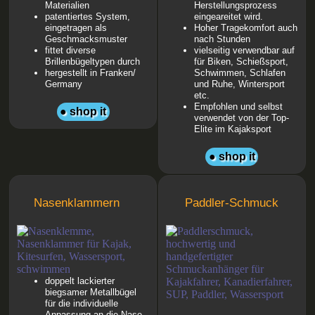
Materialien
Herstellungsprozess
patentiertes System,
eingeareitet wird.
eingetragen als
Hoher Tragekomfort auch
Geschmacksmuster
nach Stunden
fittet diverse
vielseitig verwendbar auf
Brillenbügeltypen durch
für Biken, Schießsport,
hergestellt in Franken/
Schwimmen, Schlafen
Germany
und Ruhe, Wintersport
etc.
Empfohlen und selbst
● shop it
verwendet von der Top-
Elite im Kajaksport
● shop it
Nasenklammern
Paddler-Schmuck
doppelt lackierter
biegsamer Metallbügel
für die individuelle
Anpassung an die Nase