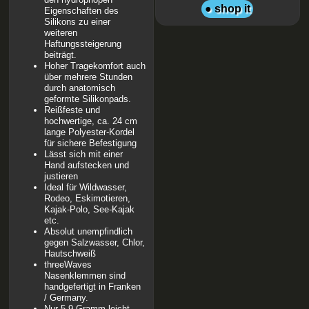
● shop it
Eigenschaften des
Silikons zu einer
weiteren
Haftungssteigerung
beiträgt.
Hoher Tragekomfort auch
über mehrere Stunden
durch anatomisch
geformte Silikonpads.
Reißfeste und
hochwertige, ca. 24 cm
lange Polyester-Kordel
für sichere Befestigung
Lässt sich mit einer
Hand aufstecken und
justieren
Ideal für Wildwasser,
Rodeo, Eskimotieren,
Kajak-Polo, See-Kajak
etc.
Absolut unempfindlich
gegen Salzwasser, Chlor,
Hautschweiß
threeWaves
Nasenklemmen sind
handgefertigt in Franken
/ Germany.
Nur 5,9 Gramm leicht