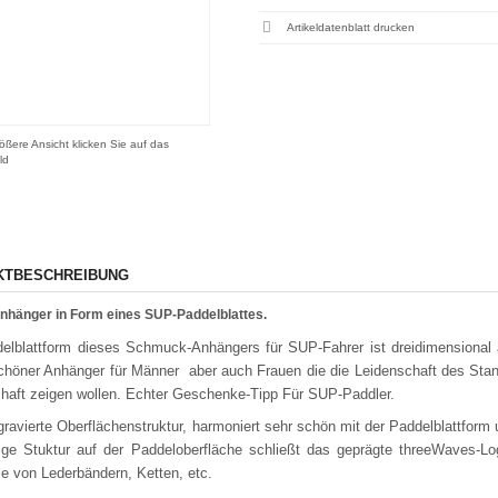
Artikeldatenblatt drucken
ößere Ansicht klicken Sie auf das
ld
KTBESCHREIBUNG
nhänger in Form eines SUP-Paddelblattes.
elblattform dieses Schmuck-Anhängers für SUP-Fahrer ist dreidimensional a
höner Anhänger für Männer aber auch Frauen die die Leidenschaft des Stand
haft zeigen wollen. Echter Geschenke-Tipp Für SUP-Paddler.
 gravierte Oberflächenstruktur, harmoniert sehr schön mit der Paddelblattfor
tige Stuktur auf der Paddeloberfläche schließt das geprägte threeWaves-Lo
 von Lederbändern, Ketten, etc.