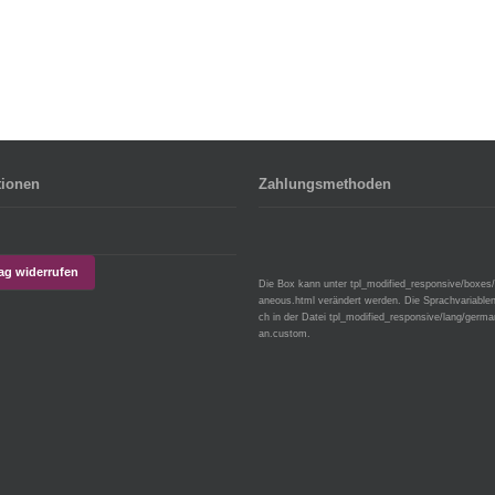
tionen
Zahlungsmethoden
rag widerrufen
Die Box kann unter tpl_modified_responsive/boxes
aneous.html verändert werden. Die Sprachvariablen
ch in der Datei tpl_modified_responsive/lang/germ
an.custom.