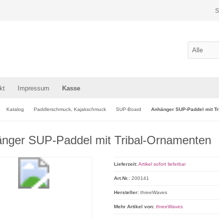
S
kt
Impressum
Kasse
Katalog
Paddlerschmuck, Kajakschmuck
SUP-Board
Anhänger SUP-Paddel mit Tr
nger SUP-Paddel mit Tribal-Ornamenten
Lieferzeit:
Artikel sofort lieferbar
Art.Nr.:
200141
Hersteller:
threeWaves
Mehr Artikel von:
threeWaves