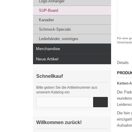
Logo-Anhänger
SUP-Board
Kanadier
Schmuck-Specials
Lederbänder, sonstiges
Für eine gr
Vorschaubi
Merchandise
Neue Artikel
Details
PRODU
Schnellkauf
Ketten-A
Bitte geben Sie die Artikelnummer aus
Die Padd
unserem Katalog ein.
wundersc
Leidensc
Die fein
einzigar
Willkommen zurück!
Aufnahme